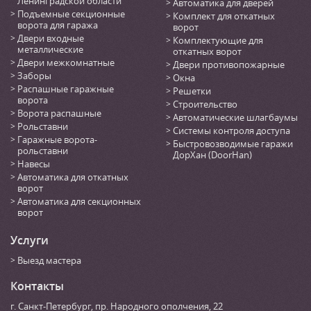
Ленинградской области
Автоматика для дверей
Подъемные секционные
Комплект для откатных
ворота для гаража
ворот
Двери входные
Комплектующие для
металлические
откатных ворот
Двери межкомнатные
Двери противопожарные
Заборы
Окна
Распашные гаражные
Решетки
ворота
Строительство
Ворота распашные
Автоматические шлагбаумы
Рольставни
Системы контроля доступа
Гаражные ворота-
Быстровозводимые гаражи
рольставни
ДорХан (DoorHan)
Навесы
Автоматика для откатных
ворот
Автоматика для секционных
ворот
Услуги
Выезд мастера
Контакты
г. Санкт-Петербург
,
пр. Народного ополчения, 22