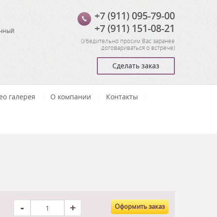
+7 (911) 095-79-00
+7 (911) 151-08-21
очный
(
Убедительно просим Вас заранее
договариваться о встрече
)
Сделать заказ
ео галерея
О компании
Контакты
-
+
Оформить заказ