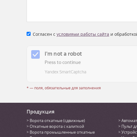
Согласен с
условиями работы сайта
и обработко
* — поля, обязательные для заполнения
Продукция
Ворота откатные (сдвижные)
Автомат
Откатные ворота с калиткой
Пульт д
Ворота промышленные откатные
Устройс