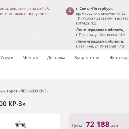
рота, решетки, окна из ПВХ,
г. Санкт-Петербург
,
ия и металлоконструкции
пр. Народного ополчения, 22
ТК «Русская деревня», выстав
коттедж №2
Ленинградская область
,
г. Гатчина
,
ул. Матвеева 14 А
Ленинградская область
,
г. Гатчина
,
ул. Киевская 17 В
Услуги
Монтаж
Доставка
Вопрос-ответ
Фото-вид
ых ворот «ЛВН-5000 КР-3»
00 КР-3»
72 188
Цена:
руб.