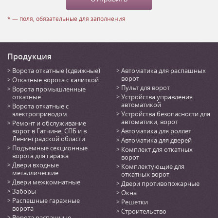
* — поля, обязательные для заполнения
Продукция
Ворота откатные (сдвижные)
Автоматика для распашных
ворот
Откатные ворота с калиткой
Пульт для ворот
Ворота промышленные
откатные
Устройства управления
автоматикой
Ворота откатные с
электроприводом
Устройства безопасности для
автоматики, ворот
Ремонт и обслуживание
ворот в Гатчине, СПБ и в
Автоматика для роллет
Ленинградской области
Автоматика для дверей
Подъемные секционные
Комплект для откатных
ворота для гаража
ворот
Двери входные
Комплектующие для
металлические
откатных ворот
Двери межкомнатные
Двери противопожарные
Заборы
Окна
Распашные гаражные
Решетки
ворота
Строительство
Ворота распашные