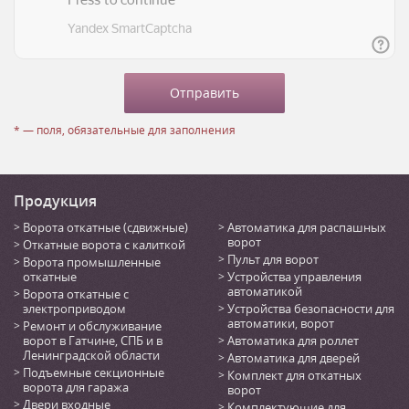
* — поля, обязательные для заполнения
Продукция
Ворота откатные (сдвижные)
Автоматика для распашных
ворот
Откатные ворота с калиткой
Пульт для ворот
Ворота промышленные
откатные
Устройства управления
автоматикой
Ворота откатные с
электроприводом
Устройства безопасности для
автоматики, ворот
Ремонт и обслуживание
ворот в Гатчине, СПБ и в
Автоматика для роллет
Ленинградской области
Автоматика для дверей
Подъемные секционные
Комплект для откатных
ворота для гаража
ворот
Двери входные
Комплектующие для