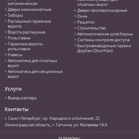
металлические
откатных ворот
Двери межкомнатные
Двери противопожарные
Заборы
Окна
Распашные гаражные
Решетки
ворота
Строительство
Ворота распашные
Автоматические шлагбаумы
Рольставни
Системы контроля доступа
Гаражные ворота-
Быстровозводимые гаражи
рольставни
ДорХан (DoorHan)
Навесы
Автоматика для откатных
ворот
Автоматика для секционных
ворот
Услуги
Выезд мастера
Контакты
г. Санкт-Петербург
,
пр. Народного ополчения, 22
Ленинградская область, г. Гатчина
,
ул. Матвеева 14 А
ТЕЛЕФОНЫ: