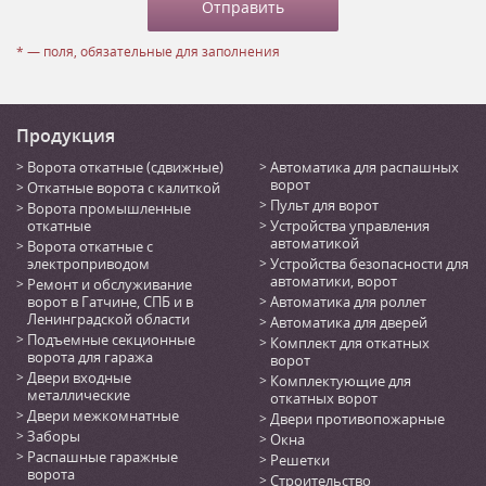
* — поля, обязательные для заполнения
Продукция
Ворота откатные (сдвижные)
Автоматика для распашных
ворот
Откатные ворота с калиткой
Пульт для ворот
Ворота промышленные
откатные
Устройства управления
автоматикой
Ворота откатные с
электроприводом
Устройства безопасности для
автоматики, ворот
Ремонт и обслуживание
ворот в Гатчине, СПБ и в
Автоматика для роллет
Ленинградской области
Автоматика для дверей
Подъемные секционные
Комплект для откатных
ворота для гаража
ворот
Двери входные
Комплектующие для
металлические
откатных ворот
Двери межкомнатные
Двери противопожарные
Заборы
Окна
Распашные гаражные
Решетки
ворота
Строительство