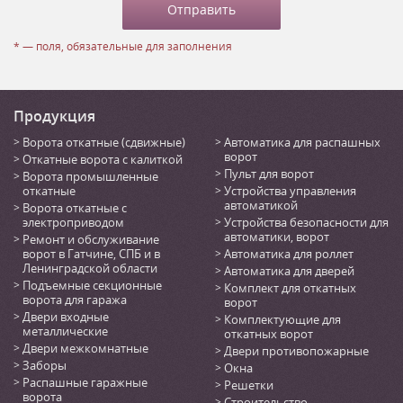
* — поля, обязательные для заполнения
Продукция
Ворота откатные (сдвижные)
Автоматика для распашных
ворот
Откатные ворота с калиткой
Пульт для ворот
Ворота промышленные
откатные
Устройства управления
автоматикой
Ворота откатные с
электроприводом
Устройства безопасности для
автоматики, ворот
Ремонт и обслуживание
ворот в Гатчине, СПБ и в
Автоматика для роллет
Ленинградской области
Автоматика для дверей
Подъемные секционные
Комплект для откатных
ворота для гаража
ворот
Двери входные
Комплектующие для
металлические
откатных ворот
Двери межкомнатные
Двери противопожарные
Заборы
Окна
Распашные гаражные
Решетки
ворота
Строительство