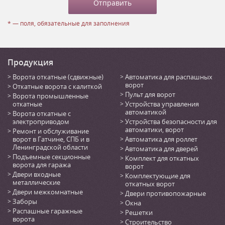
* — поля, обязательные для заполнения
Продукция
Ворота откатные (сдвижные)
Автоматика для распашных
ворот
Откатные ворота с калиткой
Пульт для ворот
Ворота промышленные
откатные
Устройства управления
автоматикой
Ворота откатные с
электроприводом
Устройства безопасности для
автоматики, ворот
Ремонт и обслуживание
ворот в Гатчине, СПБ и в
Автоматика для роллет
Ленинградской области
Автоматика для дверей
Подъемные секционные
Комплект для откатных
ворота для гаража
ворот
Двери входные
Комплектующие для
металлические
откатных ворот
Двери межкомнатные
Двери противопожарные
Заборы
Окна
Распашные гаражные
Решетки
ворота
Строительство