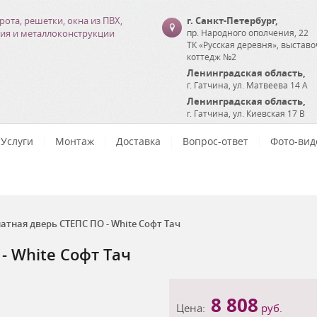
рота, решетки, окна из ПВХ,
г. Санкт-Петербург
,
ия и металлоконструкции
пр. Народного ополчения, 22
ТК «Русская деревня», выстав
коттедж №2
Ленинградская область
,
г. Гатчина
,
ул. Матвеева 14 А
Ленинградская область
,
г. Гатчина
,
ул. Киевская 17 В
Услуги
Монтаж
Доставка
Вопрос-ответ
Фото-вид
тная дверь СТЕПС ПО - White Софт Тач
 White Софт Тач
8 808
Цена:
руб.