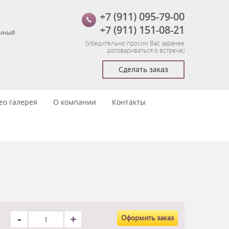
+7 (911) 095-79-00
+7 (911) 151-08-21
очный
(
Убедительно просим Вас заранее
договариваться о встрече
)
Сделать заказ
ео галерея
О компании
Контакты
-
+
Оформить заказ