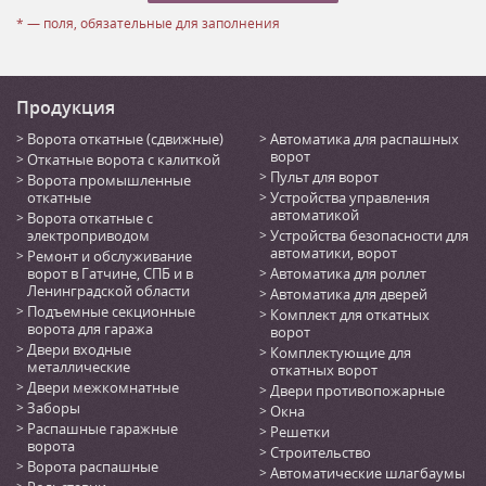
* — поля, обязательные для заполнения
Продукция
Ворота откатные (сдвижные)
Автоматика для распашных
ворот
Откатные ворота с калиткой
Пульт для ворот
Ворота промышленные
откатные
Устройства управления
автоматикой
Ворота откатные с
электроприводом
Устройства безопасности для
автоматики, ворот
Ремонт и обслуживание
ворот в Гатчине, СПБ и в
Автоматика для роллет
Ленинградской области
Автоматика для дверей
Подъемные секционные
Комплект для откатных
ворота для гаража
ворот
Двери входные
Комплектующие для
металлические
откатных ворот
Двери межкомнатные
Двери противопожарные
Заборы
Окна
Распашные гаражные
Решетки
ворота
Строительство
Ворота распашные
Автоматические шлагбаумы