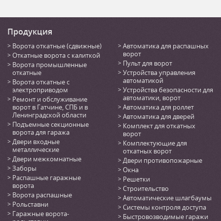
Продукция
Ворота откатные (сдвижные)
Автоматика для распашных
ворот
Откатные ворота с калиткой
Пульт для ворот
Ворота промышленные
откатные
Устройства управления
автоматикой
Ворота откатные с
электроприводом
Устройства безопасности для
автоматики, ворот
Ремонт и обслуживание
ворот в Гатчине, СПБ и в
Автоматика для роллет
Ленинградской области
Автоматика для дверей
Подъемные секционные
Комплект для откатных
ворота для гаража
ворот
Двери входные
Комплектующие для
металлические
откатных ворот
Двери межкомнатные
Двери противопожарные
Заборы
Окна
Распашные гаражные
Решетки
ворота
Строительство
Ворота распашные
Автоматические шлагбаумы
Рольставни
Системы контроля доступа
Гаражные ворота-
Быстровозводимые гаражи