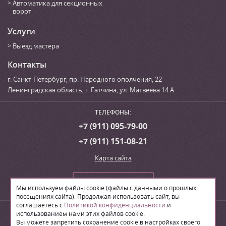
Автоматика для секционных
ворот
Услуги
Выезд мастера
Контакты
г. Санкт-Петербург
,
пр. Народного ополчения, 22
Ленинградская область, г. Гатчина
,
ул. Матвеева 14 А
ТЕЛЕФОНЫ:
+7 (911) 095-79-00
+7 (911) 151-08-21
Карта сайта
Сделать заказ
Мы используем файлы cookie (файлы с данными о прошлых
посещениях сайта). Продолжая использовать сайт, вы
соглашаетесь с
Политикой конфиденциальности
и
© 2026
Производственная компания «ЛВН»
использованием нами этих файлов cookie.
Вы можете запретить сохранение cookie в настройках своего