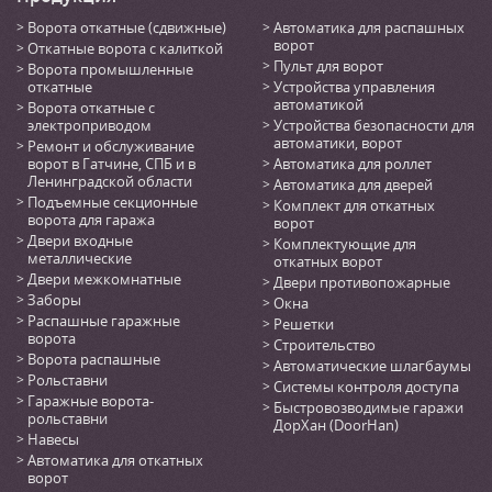
Ворота откатные (сдвижные)
Автоматика для распашных
ворот
Откатные ворота с калиткой
Пульт для ворот
Ворота промышленные
откатные
Устройства управления
автоматикой
Ворота откатные с
электроприводом
Устройства безопасности для
автоматики, ворот
Ремонт и обслуживание
ворот в Гатчине, СПБ и в
Автоматика для роллет
Ленинградской области
Автоматика для дверей
Подъемные секционные
Комплект для откатных
ворота для гаража
ворот
Двери входные
Комплектующие для
металлические
откатных ворот
Двери межкомнатные
Двери противопожарные
Заборы
Окна
Распашные гаражные
Решетки
ворота
Строительство
Ворота распашные
Автоматические шлагбаумы
Рольставни
Системы контроля доступа
Гаражные ворота-
Быстровозводимые гаражи
рольставни
ДорХан (DoorHan)
Навесы
Автоматика для откатных
ворот