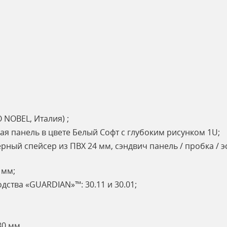
 NOBEL, Италия) ;
я панель в цвете Белый Софт с глубоким рисунком 1U;
рный спейсер из ПВХ 24 мм, сэндвич панель / пробка / э
 мм;
дства «GUARDIAN»™: 30.11 и 30.01;
80 мм