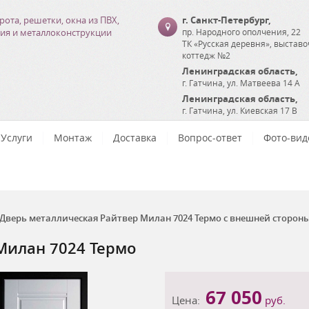
рота, решетки, окна из ПВХ,
г. Санкт-Петербург
,
ия и металлоконструкции
пр. Народного ополчения, 22
ТК «Русская деревня», выстав
коттедж №2
Ленинградская область
,
г. Гатчина
,
ул. Матвеева 14 А
Ленинградская область
,
г. Гатчина
,
ул. Киевская 17 В
Услуги
Монтаж
Доставка
Вопрос-ответ
Фото-вид
Дверь металлическая Райтвер Милан 7024 Термо с внешней сторон
Милан 7024 Термо
67 050
Цена:
руб.