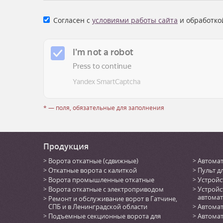
Согласен с
условиями работы сайта
и обработко
* — поля, обязательные для заполнения
Продукция
Ворота откатные (сдвижные)
Автомат
Откатные ворота с калиткой
Пульт д
Ворота промышленные откатные
Устройс
Ворота откатные с электроприводом
Устройс
автомат
Ремонт и обслуживание ворот в Гатчине,
СПБ и в Ленинградской области
Автомат
Подъемные секционные ворота для
Автомат