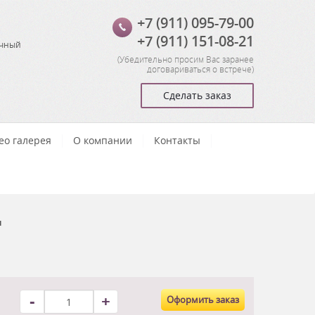
+7 (911) 095-79-00
+7 (911) 151-08-21
очный
(
Убедительно просим Вас заранее
договариваться о встрече
)
Сделать заказ
ео галерея
О компании
Контакты
ы
-
+
Оформить заказ