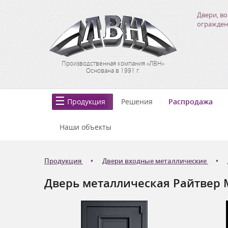
Двери, во
огражден
Производственная компания «ЛВН»
Основана в 1991 г.
Продукция
Решения
Распродажа
Наши объекты
Продукция
Двери входные металлические
Дверь металлическая Райтвер 