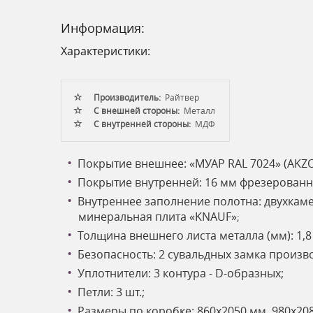
Информация:
Характеристики:
Производитель:
Райтвер
С внешней стороны:
Металл
С внутренней стороны:
МДФ
Покрытие внешнее: «МУАР RAL 7024» (AKZO
Покрытие внутренней: 16 мм фрезерованна
Внутреннее заполнение полотна: двухкаме
минеральная плита «KNAUF»
;
Толщина внешнего листа металла (мм): 1,8
Безопасность: 2 сувальдных замка произво
Уплотнители: 3 контура - D-образных;
Петли: 3 шт.;
Размеры по коробке: 860х2050 мм, 980х20