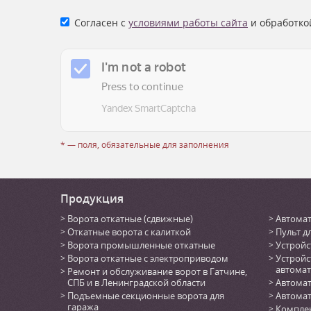
Согласен с
условиями работы сайта
и обработко
* — поля, обязательные для заполнения
Продукция
Ворота откатные (сдвижные)
Автомат
Откатные ворота с калиткой
Пульт д
Ворота промышленные откатные
Устройс
Ворота откатные с электроприводом
Устройс
автомат
Ремонт и обслуживание ворот в Гатчине,
СПБ и в Ленинградской области
Автомат
Подъемные секционные ворота для
Автомат
гаража
Комплек