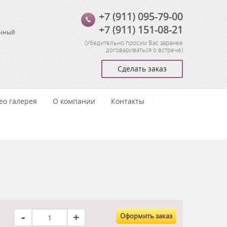
+7 (911) 095-79-00
+7 (911) 151-08-21
очный
(
Убедительно просим Вас заранее
договариваться о встрече
)
Сделать заказ
ео галерея
О компании
Контакты
-
+
Оформить заказ