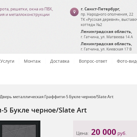
рота, решетки, окна из ПВХ,
г. Санкт-Петербург
,
ия и металлоконструкции
пр. Народного ополчения, 22
ТК «Русская деревня», выстав
коттедж №2
Ленинградская область
,
г. Гатчина
,
ул. Матвеева 14 А
Ленинградская область
,
г. Гатчина
,
ул. Киевская 17 В
Услуги
Монтаж
Доставка
Вопрос-ответ
Фото-вид
Дверь металлическая Граффити-5 Букле черное/Slate Art
5 Букле черное/Slate Art
20 000
Цена:
руб.