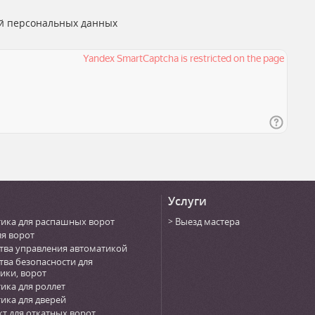
й персональных данных
Услуги
ика для распашных ворот
Выезд мастера
ля ворот
тва управления автоматикой
тва безопасности для
ики, ворот
ика для роллет
ика для дверей
т для откатных ворот