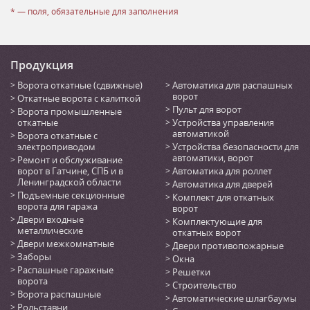
* — поля, обязательные для заполнения
Продукция
Ворота откатные (сдвижные)
Автоматика для распашных
ворот
Откатные ворота с калиткой
Пульт для ворот
Ворота промышленные
откатные
Устройства управления
автоматикой
Ворота откатные с
электроприводом
Устройства безопасности для
автоматики, ворот
Ремонт и обслуживание
ворот в Гатчине, СПБ и в
Автоматика для роллет
Ленинградской области
Автоматика для дверей
Подъемные секционные
Комплект для откатных
ворота для гаража
ворот
Двери входные
Комплектующие для
металлические
откатных ворот
Двери межкомнатные
Двери противопожарные
Заборы
Окна
Распашные гаражные
Решетки
ворота
Строительство
Ворота распашные
Автоматические шлагбаумы
Рольставни