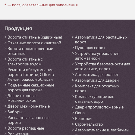
* — поля, обязательные для заполнения
Продукция
Ворота откатные (сдвижные)
Автоматика для распашных
ворот
Откатные ворота с калиткой
Пульт для ворот
Ворота промышленные
откатные
Устройства управления
автоматикой
Ворота откатные с
электроприводом
Устройства безопасности для
автоматики, ворот
Ремонт и обслуживание
ворот в Гатчине, СПБ и в
Автоматика для роллет
Ленинградской области
Автоматика для дверей
Подъемные секционные
Комплект для откатных
ворота для гаража
ворот
Двери входные
Комплектующие для
металлические
откатных ворот
Двери межкомнатные
Двери противопожарные
Заборы
Окна
Распашные гаражные
Решетки
ворота
Строительство
Ворота распашные
Автоматические шлагбаумы
Рольставни