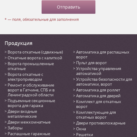
* — поля, обязательные для заполнения
Продукция
Ворота откатные (сдвижные)
Автоматика для распашных
ворот
Откатные ворота с калиткой
Пульт для ворот
Ворота промышленные
откатные
Устройства управления
автоматикой
Ворота откатные с
электроприводом
Устройства безопасности для
автоматики, ворот
Ремонт и обслуживание
ворот в Гатчине, СПБ и в
Автоматика для роллет
Ленинградской области
Автоматика для дверей
Подъемные секционные
Комплект для откатных
ворота для гаража
ворот
Двери входные
Комплектующие для
металлические
откатных ворот
Двери межкомнатные
Двери противопожарные
Заборы
Окна
Распашные гаражные
Решетки