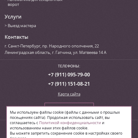
ворот
Услуги
Выезд мастера
Контакты
г. Санкт-Петербург
,
пр. Народного ополчения, 22
Ленинградская область, г. Гатчина
,
ул. Матвеева 14 А
ТЕЛЕФОНЫ:
+7 (911) 095-79-00
+7 (911) 151-08-21
Карта сайта
Сделать заказ
Мы используем файлы cookie (файлы с данными о прошлых
посещениях сайта). Продолжая использовать сайт, вы
соглашаетесь с
Политикой конфиденциальности
и
© 2026
Производственная компания «ЛВН»
использованием нами этих файлов cookie.
Вы можете запретить сохранение cookie в настройках своего