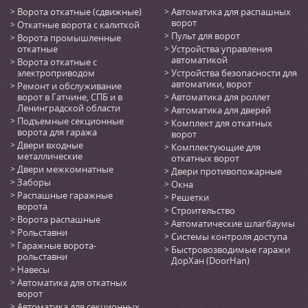
Ворота откатные (сдвижные)
Автоматика для распашных
ворот
Откатные ворота с калиткой
Пульт для ворот
Ворота промышленные
откатные
Устройства управления
автоматикой
Ворота откатные с
электроприводом
Устройства безопасности для
автоматики, ворот
Ремонт и обслуживание
ворот в Гатчине, СПБ и в
Автоматика для роллет
Ленинградской области
Автоматика для дверей
Подъемные секционные
Комплект для откатных
ворота для гаража
ворот
Двери входные
Комплектующие для
металлические
откатных ворот
Двери межкомнатные
Двери противопожарные
Заборы
Окна
Распашные гаражные
Решетки
ворота
Строительство
Ворота распашные
Автоматические шлагбаумы
Рольставни
Системы контроля доступа
Гаражные ворота-
Быстровозводимые гаражи
рольставни
ДорХан (DoorHan)
Навесы
Автоматика для откатных
ворот
Автоматика для секционных