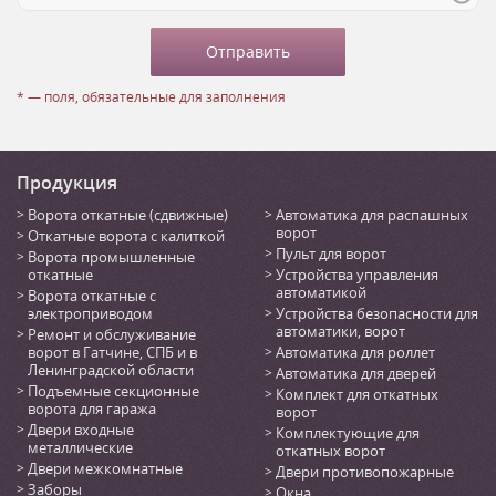
* — поля, обязательные для заполнения
Продукция
Ворота откатные (сдвижные)
Автоматика для распашных
ворот
Откатные ворота с калиткой
Пульт для ворот
Ворота промышленные
откатные
Устройства управления
автоматикой
Ворота откатные с
электроприводом
Устройства безопасности для
автоматики, ворот
Ремонт и обслуживание
ворот в Гатчине, СПБ и в
Автоматика для роллет
Ленинградской области
Автоматика для дверей
Подъемные секционные
Комплект для откатных
ворота для гаража
ворот
Двери входные
Комплектующие для
металлические
откатных ворот
Двери межкомнатные
Двери противопожарные
Заборы
Окна