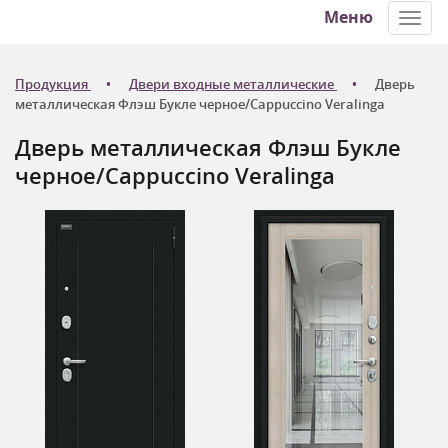
Меню
Toggl
navig
Продукция
Двери входные металлические
Дверь
металлическая Флэш Букле черное/Cappuccino Veralinga
Дверь металлическая Флэш Букле
черное/Cappuccino Veralinga