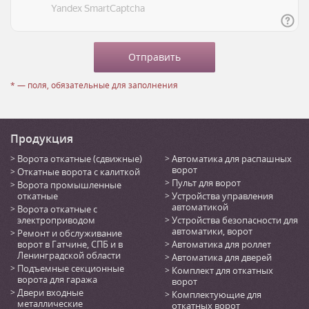
* — поля, обязательные для заполнения
Продукция
Ворота откатные (сдвижные)
Автоматика для распашных
ворот
Откатные ворота с калиткой
Пульт для ворот
Ворота промышленные
откатные
Устройства управления
автоматикой
Ворота откатные с
электроприводом
Устройства безопасности для
автоматики, ворот
Ремонт и обслуживание
ворот в Гатчине, СПБ и в
Автоматика для роллет
Ленинградской области
Автоматика для дверей
Подъемные секционные
Комплект для откатных
ворота для гаража
ворот
Двери входные
Комплектующие для
металлические
откатных ворот