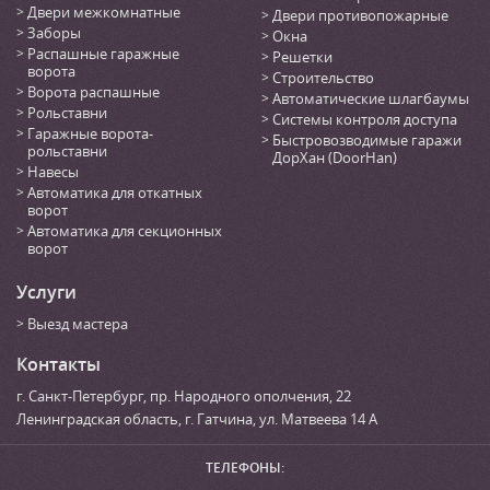
Двери межкомнатные
Двери противопожарные
Заборы
Окна
Распашные гаражные
Решетки
ворота
Строительство
Ворота распашные
Автоматические шлагбаумы
Рольставни
Системы контроля доступа
Гаражные ворота-
Быстровозводимые гаражи
рольставни
ДорХан (DoorHan)
Навесы
Автоматика для откатных
ворот
Автоматика для секционных
ворот
Услуги
Выезд мастера
Контакты
г. Санкт-Петербург
,
пр. Народного ополчения, 22
Ленинградская область, г. Гатчина
,
ул. Матвеева 14 А
ТЕЛЕФОНЫ: