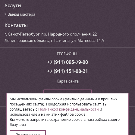
Услуги
Выезд мастера
Контакты
г. Санкт-Петербург
,
пр. Народного ополчения, 22
Ленинградская область, г. Гатчина
,
ул. Матвеева 14 А
ТЕЛЕФОНЫ:
+7 (911) 095-79-00
+7 (911) 151-08-21
Карта сайта
Сделать заказ
Мы используем файлы cookie (файлы с данными о прошлых
посещениях сайта). Продолжая использовать сайт, вы
соглашаетесь с
Политикой конфиденциальности
и
© 2026
Производственная компания «ЛВН»
использованием нами этих файлов cookie.
Вы можете запретить сохранение cookie в настройках своего
браузера.
Поделиться:
Подтверждаю