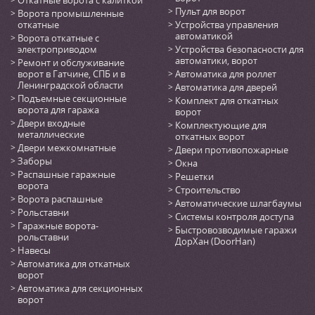
Откатные ворота с калиткой
Пульт для ворот
Ворота промышленные
откатные
Устройства управления
автоматикой
Ворота откатные с
электроприводом
Устройства безопасности для
автоматики, ворот
Ремонт и обслуживание
ворот в Гатчине, СПБ и в
Автоматика для роллет
Ленинградской области
Автоматика для дверей
Подъемные секционные
Комплект для откатных
ворота для гаража
ворот
Двери входные
Комплектующие для
металлические
откатных ворот
Двери межкомнатные
Двери противопожарные
Заборы
Окна
Распашные гаражные
Решетки
ворота
Строительство
Ворота распашные
Автоматические шлагбаумы
Рольставни
Системы контроля доступа
Гаражные ворота-
Быстровозводимые гаражи
рольставни
ДорХан (DoorHan)
Навесы
Автоматика для откатных
ворот
Автоматика для секционных
ворот