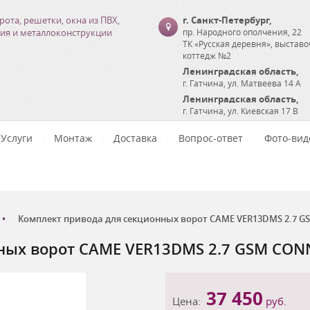
рота, решетки, окна из ПВХ,
г. Санкт-Петербург
,
ия и металлоконструкции
пр. Народного ополчения, 22
ТК «Русская деревня», выстав
коттедж №2
Ленинградская область
,
г. Гатчина
,
ул. Матвеева 14 А
Ленинградская область
,
г. Гатчина
,
ул. Киевская 17 В
Услуги
Монтаж
Доставка
Вопрос-ответ
Фото-вид
Комплект привода для секционных ворот CAME VER13DMS 2.7 
ных ворот CAME VER13DMS 2.7 GSM CON
37 450
Цена:
руб.