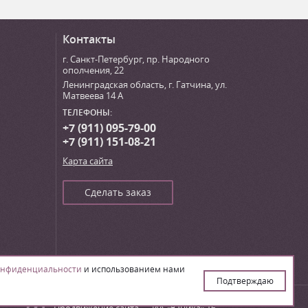
Контакты
г. Санкт-Петербург
,
пр. Народного
ополчения, 22
Ленинградская область, г. Гатчина
,
ул.
Матвеева 14 А
ТЕЛЕФОНЫ:
+7 (911) 095-79-00
+7 (911) 151-08-21
Карта сайта
Сделать заказ
онфиденциальности
и использованием нами
Подтверждаю
Создание сайта – ИА «Юника»’16
Продвижение сайта
— ИА «Юника»’16