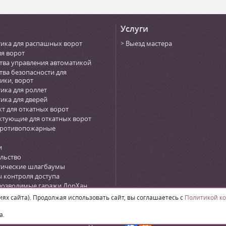
Услуги
ика для распашных ворот
Выезд мастера
ля ворот
тва управления автоматикой
тва безопасности для
ики, ворот
ика для роллет
ика для дверей
т для откатных ворот
тующие для откатных ворот
противопожарные
и
льство
тические шлагбаумы
 контроля доступа
возводимые гаражи ДорХан
n)
х сайта). Продолжая использовать сайт, вы соглашаетесь с
Политикой к
а.
Поделиться: