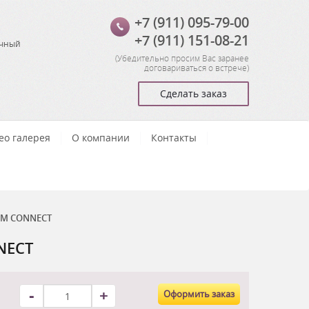
+7 (911) 095-79-00
+7 (911) 151-08-21
очный
(
Убедительно просим Вас заранее
договариваться о встрече
)
Сделать заказ
ео галерея
О компании
Контакты
GSM CONNECT
NECT
-
+
Оформить заказ