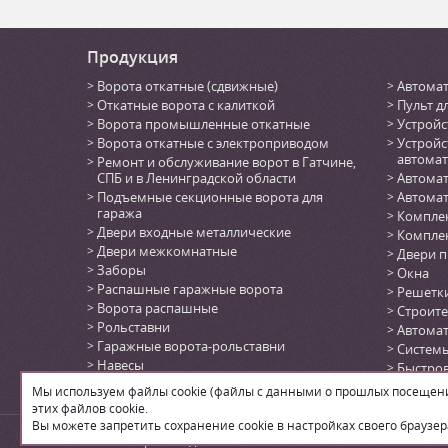
Продукция
Ворота откатные (сдвижные)
Автомат
Откатные ворота с калиткой
Пульт д
Ворота промышленные откатные
Устройс
Ворота откатные с электроприводом
Устройс
автомат
Ремонт и обслуживание ворот в Гатчине,
СПБ и в Ленинградской области
Автомат
Подъемные секционные ворота для
Автомат
гаража
Комплек
Двери входные металлические
Комплек
Двери межкомнатные
Двери 
Заборы
Окна
Распашные гаражные ворота
Решетк
Ворота распашные
Строите
Рольставни
Автома
Гаражные ворота-рольставни
Системы
Навесы
Быстро
Автоматика для откатных ворот
(DoorHa
Мы используем файлы cookie (файлы с данными о прошлых посещения
Автоматика для секционных ворот
этих файлов cookie.
Вы можете запретить сохранение cookie в настройках своего браузер
© 2026
Производственная компания «ЛВН»