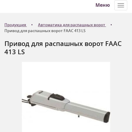
Меню
Toggl
navig
Продукция
Автоматика для распашных ворот
Привод для распашных ворот FAAC 413 LS
Привод для распашных ворот FAAC
413 LS