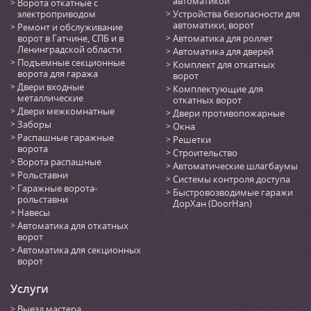
автоматикой
Ворота откатные с
электроприводом
Устройства безопасности для
автоматики, ворот
Ремонт и обслуживание
ворот в Гатчине, СПБ и в
Автоматика для роллет
Ленинградской области
Автоматика для дверей
Подъемные секционные
Комплект для откатных
ворота для гаража
ворот
Двери входные
Комплектующие для
металлические
откатных ворот
Двери межкомнатные
Двери противопожарные
Заборы
Окна
Распашные гаражные
Решетки
ворота
Строительство
Ворота распашные
Автоматические шлагбаумы
Рольставни
Системы контроля доступа
Гаражные ворота-
Быстровозводимые гаражи
рольставни
ДорХан (DoorHan)
Навесы
Автоматика для откатных
ворот
Автоматика для секционных
ворот
Услуги
Выезд мастера