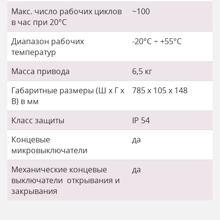
Макс. число рабочих циклов
~100
в час при 20°C
Диапазон рабочих
-20°C ÷ +55°C
температур
Масса привода
6,5 кг
Габаритные размеры (Ш x Г x
785 x 105 x 148
В) в мм
Класс защиты
IP 54
Концевые
да
микровыключатели
Механические концевые
да
выключатели открывания и
закрывания