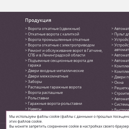
Продукция
Ворота откатные (сдвижные)
Автомат
Откатные ворота с калиткой
Пульт д
Ворота промышленные откатные
Устройс
Ворота откатные с электроприводом
Устройс
автомат
Ремонт и обслуживание ворот в Гатчине,
СПБ и в Ленинградской области
Автомат
Подъемные секционные ворота для
Автомат
гаража
Комплек
Двери входные металлические
Комплек
Двери межкомнатные
Двери 
Заборы
Окна
Распашные гаражные ворота
Решетк
Ворота распашные
Строите
Рольставни
Автома
Гаражные ворота-рольставни
Системы
Навесы
Быстро
Автоматика для откатных ворот
(DoorHa
Мы используем файлы cookie (файлы с данными о прошлых посещения
Автоматика для секционных ворот
этих файлов cookie.
Вы можете запретить сохранение cookie в настройках своего браузер