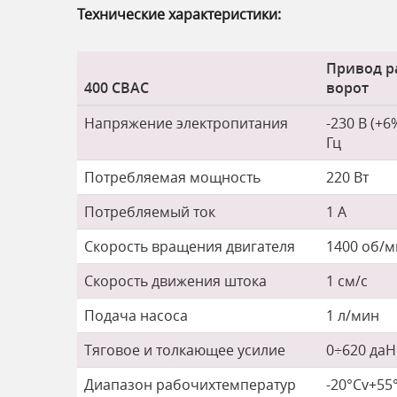
Технические характеристики:
Привод р
400 СВАС
ворот
Напряжение электропитания
-230 В (+6%
Гц
Потребляемая мощность
220 Вт
Потребляемый ток
1 А
Скорость вращения двигателя
1400 об/
Скорость движения штока
1 см/с
Подача насоса
1 л/мин
Тяговое и толкающее усилие
0÷620 даН
Диапазон рабочихтемператур
-20°Сv+55