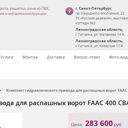
рота, решетки, окна из ПВХ,
г. Санкт-Петербург
,
ия и металлоконструкции
пр. Народного ополчения, 22
ТК «Русская деревня», выстав
коттедж №2
Ленинградская область
,
г. Гатчина
,
ул. Матвеева 14 А
Ленинградская область
,
г. Гатчина
,
ул. Киевская 17 В
Услуги
Монтаж
Доставка
Вопрос-ответ
Фото-вид
Комплект гидравлического привода для распашных ворот FAAC 
вода для распашных ворот FAAC 400 CB
283 600
Цена:
руб.