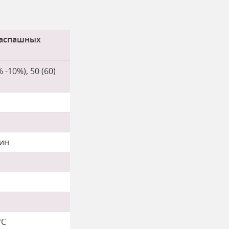
аспашных
 -10%), 50 (60)
мин
°С