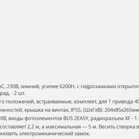
, 230В, зимний, усилие 6200H, с гидрозамками открытог
ад. - 2 шт.
 положений, встраиваемые, комплект, для 1 привода 400
жностей, крышка на винтах, IP55, (ШxГxВ): 204x85x265мм 
0В, входы фотоэлементов BUS 2EASY, радиоразъем XF - 1 
ставляет 2,2 м, а максимальная — 5 м. Весить створка во
ановить электромеханический замок.