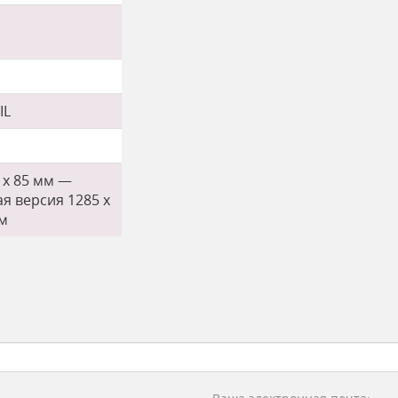
IL
3 х 85 мм —
я версия 1285 х
мм