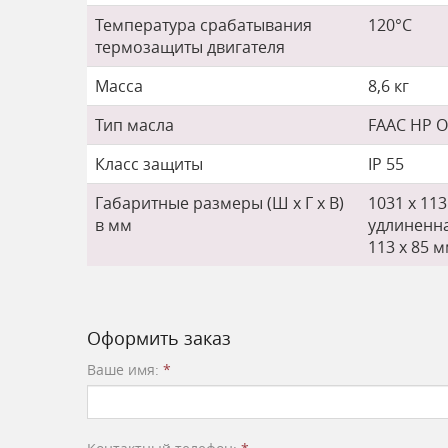
Температура срабатывания
120°С
термозащиты двигателя
Масса
8,6 кг
Тип масла
FAAC HP O
Класс защиты
IP 55
Габаритные размеры (Ш х Г х В)
1031 х 11
в мм
удлиненна
113 х 85 
Оформить заказ
Ваше имя:
*