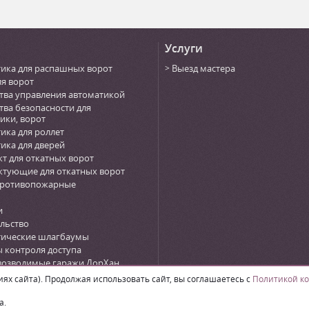
Услуги
ика для распашных ворот
Выезд мастера
ля ворот
тва управления автоматикой
тва безопасности для
ики, ворот
ика для роллет
ика для дверей
т для откатных ворот
тующие для откатных ворот
противопожарные
и
льство
тические шлагбаумы
 контроля доступа
возводимые гаражи ДорХан
n)
х сайта). Продолжая использовать сайт, вы соглашаетесь с
Политикой к
а.