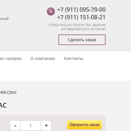
+7 (911) 095-79-00
+7 (911) 151-08-21
очный
(
Убедительно просим Вас заранее
договариваться о встрече
)
Сделать заказ
ео галерея
О компании
Контакты
400 CBAC
AC
-
+
Оформить заказ