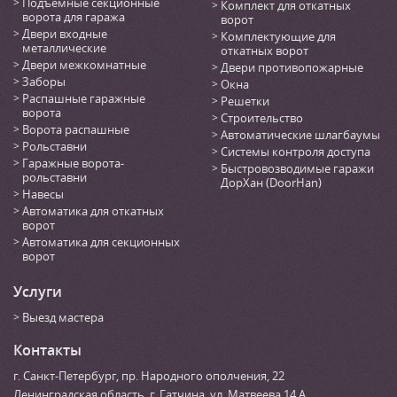
Подъемные секционные
Комплект для откатных
ворота для гаража
ворот
Двери входные
Комплектующие для
металлические
откатных ворот
Двери межкомнатные
Двери противопожарные
Заборы
Окна
Распашные гаражные
Решетки
ворота
Строительство
Ворота распашные
Автоматические шлагбаумы
Рольставни
Системы контроля доступа
Гаражные ворота-
Быстровозводимые гаражи
рольставни
ДорХан (DoorHan)
Навесы
Автоматика для откатных
ворот
Автоматика для секционных
ворот
Услуги
Выезд мастера
Контакты
г. Санкт-Петербург
,
пр. Народного ополчения, 22
Ленинградская область, г. Гатчина
,
ул. Матвеева 14 А