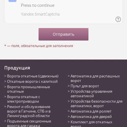
* — поля, обязательные для заполнения
Продукция
Ворота откатные (сдвижные)
Автоматика для распашных
ворот
Откатные ворота с калиткой
Пульт для ворот
Ворота промышленные
откатные
Устройства управления
автоматикой
Ворота откатные с
электроприводом
Устройства безопасности для
автоматики, ворот
Ремонт и обслуживание
ворот в Гатчине, СПБ и в
Автоматика для роллет
Ленинградской области
Автоматика для дверей
Подъемные секционные
Комплект для откатных
ворота для гаража
ворот