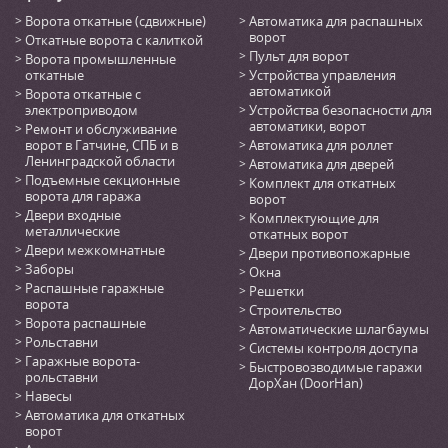
Ворота откатные (сдвижные)
Автоматика для распашных
ворот
Откатные ворота с калиткой
Пульт для ворот
Ворота промышленные
откатные
Устройства управления
автоматикой
Ворота откатные с
электроприводом
Устройства безопасности для
автоматики, ворот
Ремонт и обслуживание
ворот в Гатчине, СПБ и в
Автоматика для роллет
Ленинградской области
Автоматика для дверей
Подъемные секционные
Комплект для откатных
ворота для гаража
ворот
Двери входные
Комплектующие для
металлические
откатных ворот
Двери межкомнатные
Двери противопожарные
Заборы
Окна
Распашные гаражные
Решетки
ворота
Строительство
Ворота распашные
Автоматические шлагбаумы
Рольставни
Системы контроля доступа
Гаражные ворота-
Быстровозводимые гаражи
рольставни
ДорХан (DoorHan)
Навесы
Автоматика для откатных
ворот