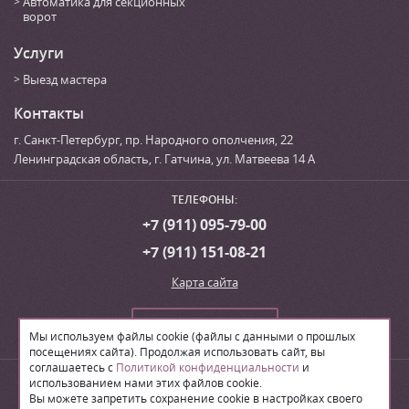
Автоматика для секционных
ворот
Услуги
Выезд мастера
Контакты
г. Санкт-Петербург
,
пр. Народного ополчения, 22
Ленинградская область, г. Гатчина
,
ул. Матвеева 14 А
ТЕЛЕФОНЫ:
+7 (911) 095-79-00
+7 (911) 151-08-21
Карта сайта
Сделать заказ
Мы используем файлы cookie (файлы с данными о прошлых
посещениях сайта). Продолжая использовать сайт, вы
соглашаетесь с
Политикой конфиденциальности
и
© 2026
Производственная компания «ЛВН»
использованием нами этих файлов cookie.
Вы можете запретить сохранение cookie в настройках своего