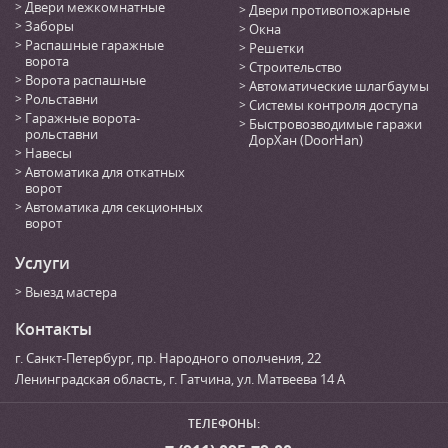
Двери межкомнатные
Двери противопожарные
Заборы
Окна
Распашные гаражные
Решетки
ворота
Строительство
Ворота распашные
Автоматические шлагбаумы
Рольставни
Системы контроля доступа
Гаражные ворота-
Быстровозводимые гаражи
рольставни
ДорХан (DoorHan)
Навесы
Автоматика для откатных
ворот
Автоматика для секционных
ворот
Услуги
Выезд мастера
Контакты
г. Санкт-Петербург
,
пр. Народного ополчения, 22
Ленинградская область, г. Гатчина
,
ул. Матвеева 14 А
ТЕЛЕФОНЫ: