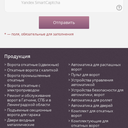
* — поля, обязательные для заполнения
Продукция
Ворота откатные (сдвижные)
Автоматика для распашных
ворот
Откатные ворота с калиткой
Пульт для ворот
Ворота промышленные
откатные
Устройства управления
автоматикой
Ворота откатные с
электроприводом
Устройства безопасности для
автоматики, ворот
Ремонт и обслуживание
ворот в Гатчине, СПБ и в
Автоматика для роллет
Ленинградской области
Автоматика для дверей
Подъемные секционные
Комплект для откатных
ворота для гаража
ворот
Двери входные
Комплектующие для
металлические
откатных ворот