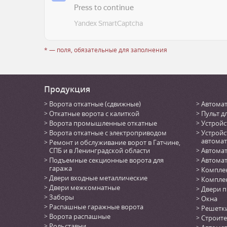
* — поля, обязательные для заполнения
Продукция
Ворота откатные (сдвижные)
Автомат
Откатные ворота с калиткой
Пульт д
Ворота промышленные откатные
Устройс
Ворота откатные с электроприводом
Устройс
автомат
Ремонт и обслуживание ворот в Гатчине,
СПБ и в Ленинградской области
Автомат
Подъемные секционные ворота для
Автомат
гаража
Комплек
Двери входные металлические
Комплек
Двери межкомнатные
Двери 
Заборы
Окна
Распашные гаражные ворота
Решетк
Ворота распашные
Строите
Рольставни