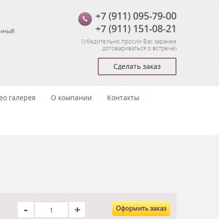
+7 (911) 095-79-00
+7 (911) 151-08-21
очный
(
Убедительно просим Вас заранее
договариваться о встрече
)
Сделать заказ
ео галерея
О компании
Контакты
-
+
Оформить заказ