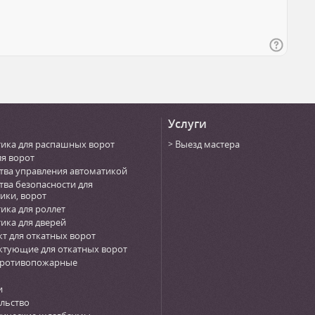
Услуги
ика для распашных ворот
Выезд мастера
ля ворот
тва управления автоматикой
тва безопасности для
ики, ворот
ика для роллет
ика для дверей
т для откатных ворот
тующие для откатных ворот
противопожарные
и
льство