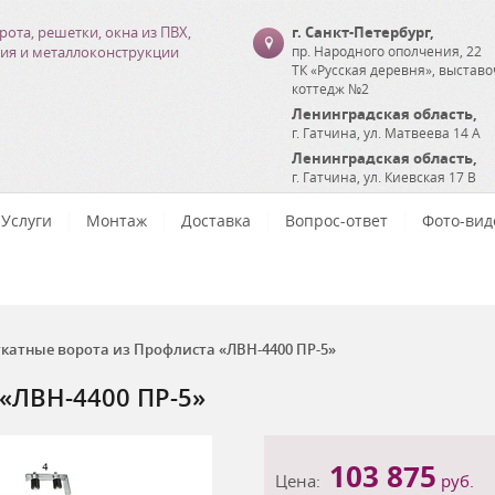
рота, решетки, окна из ПВХ,
г. Санкт-Петербург
,
ия и металлоконструкции
пр. Народного ополчения, 22
ТК «Русская деревня», выстав
коттедж №2
Ленинградская область
,
г. Гатчина
,
ул. Матвеева 14 А
Ленинградская область
,
г. Гатчина
,
ул. Киевская 17 В
Услуги
Монтаж
Доставка
Вопрос-ответ
Фото-вид
катные ворота из Профлиста «ЛВН-4400 ПР-5»
«ЛВН-4400 ПР-5»
103 875
Цена:
руб.