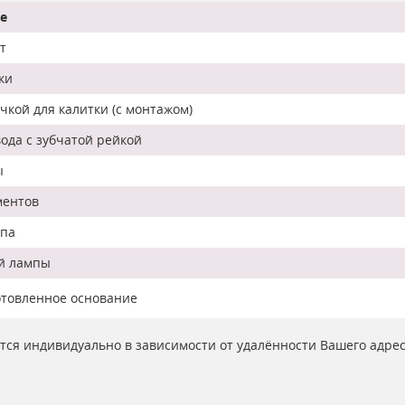
е
т
ки
кой для калитки (с монтажом)
ода с зубчатой рейкой
ы
ментов
мпа
ой лампы
отовленное основание
ются индивидуально в зависимости от удалённости Вашего адре