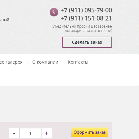
+7 (911) 095-79-00
+7 (911) 151-08-21
очный
(
Убедительно просим Вас заранее
договариваться о встрече
)
Сделать заказ
ео галерея
О компании
Контакты
-
+
Оформить заказ