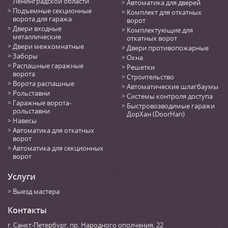
Ленинградской области
Автоматика для дверей
Подъемные секционные
Комплект для откатных
ворота для гаража
ворот
Двери входные
Комплектующие для
металлические
откатных ворот
Двери межкомнатные
Двери противопожарные
Заборы
Окна
Распашные гаражные
Решетки
ворота
Строительство
Ворота распашные
Автоматические шлагбаумы
Рольставни
Системы контроля доступа
Гаражные ворота-
Быстровозводимые гаражи
рольставни
ДорХан (DoorHan)
Навесы
Автоматика для откатных
ворот
Автоматика для секционных
ворот
Услуги
Выезд мастера
Контакты
г. Санкт-Петербург
,
пр. Народного ополчения, 22