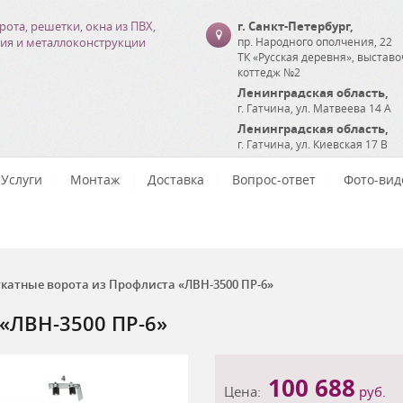
рота, решетки, окна из ПВХ,
г. Санкт-Петербург
,
ия и металлоконструкции
пр. Народного ополчения, 22
ТК «Русская деревня», выстав
коттедж №2
Ленинградская область
,
г. Гатчина
,
ул. Матвеева 14 А
Ленинградская область
,
г. Гатчина
,
ул. Киевская 17 В
Услуги
Монтаж
Доставка
Вопрос-ответ
Фото-вид
катные ворота из Профлиста «ЛВН-3500 ПР-6»
«ЛВН-3500 ПР-6»
100 688
Цена:
руб.