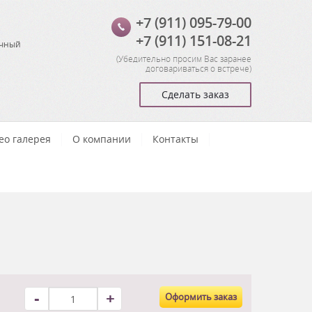
+7 (911) 095-79-00
+7 (911) 151-08-21
очный
(
Убедительно просим Вас заранее
договариваться о встрече
)
Сделать заказ
ео галерея
О компании
Контакты
-
+
Оформить заказ