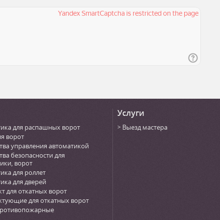
Услуги
ика для распашных ворот
Выезд мастера
ля ворот
тва управления автоматикой
тва безопасности для
ики, ворот
ика для роллет
ика для дверей
т для откатных ворот
тующие для откатных ворот
противопожарные