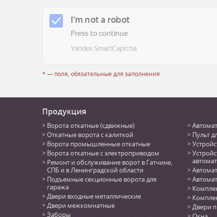
* — поля, обязательные для заполнения
Продукция
Ворота откатные (сдвижные)
Автомат
Откатные ворота с калиткой
Пульт д
Ворота промышленные откатные
Устройс
Ворота откатные с электроприводом
Устройс
автомат
Ремонт и обслуживание ворот в Гатчине,
СПБ и в Ленинградской области
Автомат
Подъемные секционные ворота для
Автомат
гаража
Комплек
Двери входные металлические
Комплек
Двери межкомнатные
Двери 
Заборы
Окна