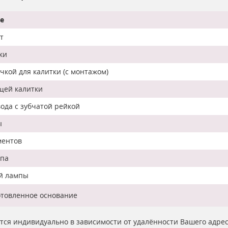
е
т
ки
кой для калитки (с монтажом)
щей калитки
ода с зубчатой рейкой
ы
ментов
мпа
ой лампы
отовленное основание
ются индивидуально в зависимости от удалённости Вашего адре