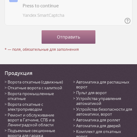
* — поля, обязательные для заполнения
Продукция
Ворота откатные (сдвижные)
Автоматика для распашных
ворот
Откатные ворота с калиткой
Пульт для ворот
Ворота промышленные
откатные
Устройства управления
автоматикой
Ворота откатные с
электроприводом
Устройства безопасности для
автоматики, ворот
Ремонт и обслуживание
ворот в Гатчине, СПБ и в
Автоматика для роллет
Ленинградской области
Автоматика для дверей
Подъемные секционные
Комплект для откатных
ворота для гаража
ворот